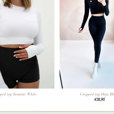
+
ped top Jasmine White
Cropped top Onyx Bl
€
31,95