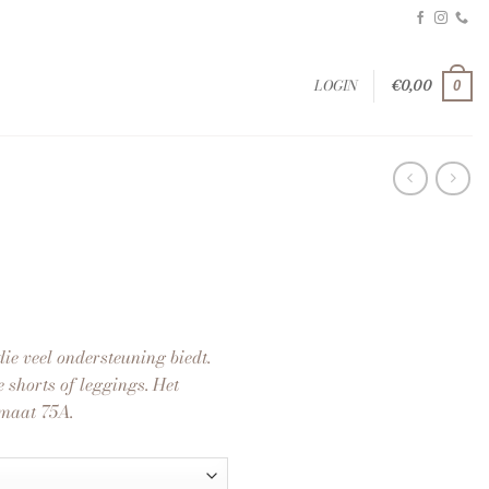
LOGIN
€
0,00
0
ie veel ondersteuning biedt.
 shorts of leggings. Het
maat 75A.