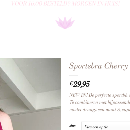
VOOR 16:00 BESTELD? MORGEN IN HUIS!
Sportsbra Cherry
29,95
€
NEW IN! De perfecte sportbh d
Te combineren met bijpassende
model draagt een maat S, cup
size