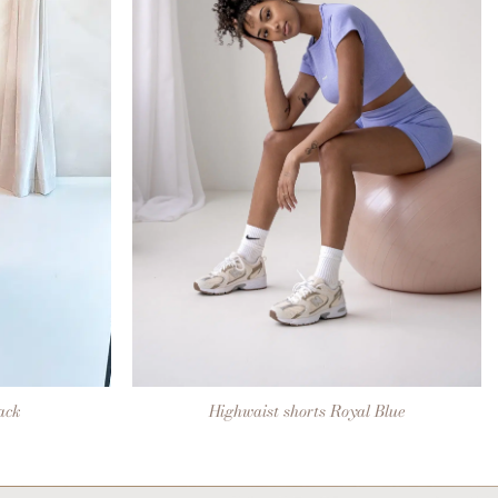
+
ack
Highwaist shorts Royal Blue