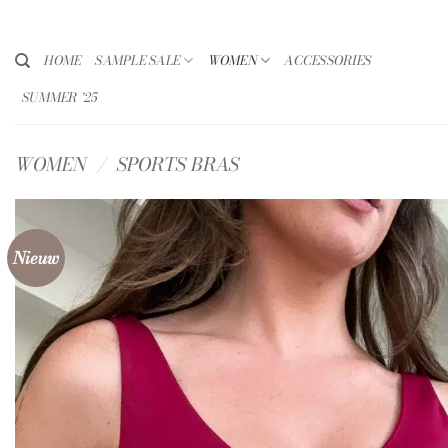
Ga
naar
inhoud
HOME
SAMPLE SALE
WOMEN
ACCESSORIES
SUMMER ’25
WOMEN
/
SPORTS BRAS
Nieuw