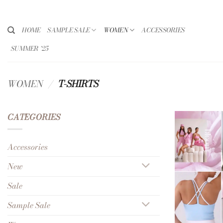
Ga
naar
inhoud
HOME
SAMPLE SALE
WOMEN
ACCESSORIES
SUMMER ’25
WOMEN
/
T-SHIRTS
CATEGORIES
Accessories
New
Sale
Sample Sale