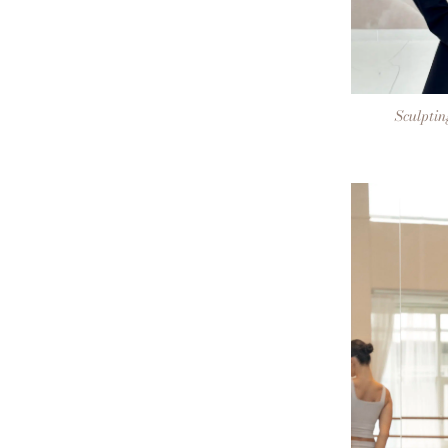
+
Sculptin