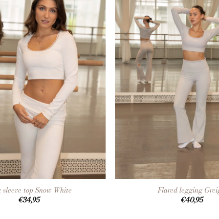
+
 sleeve top Snow White
Flared legging Grei
€
34,95
€
40,95