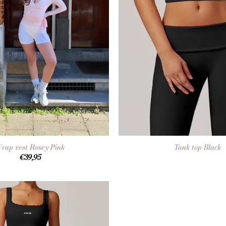
+
rap vest Rosey Pink
Tank top Black
€
39,95