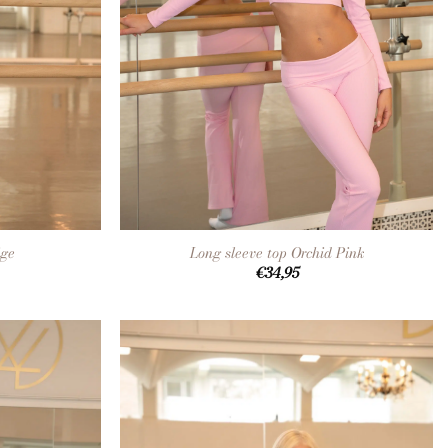
+
ige
Long sleeve top Orchid Pink
€
34,95