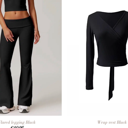
+
Flared legging Black
Wrap vest Black