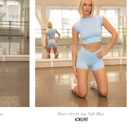
+
ge
Short sleeve top Soft Blue
€
30,95