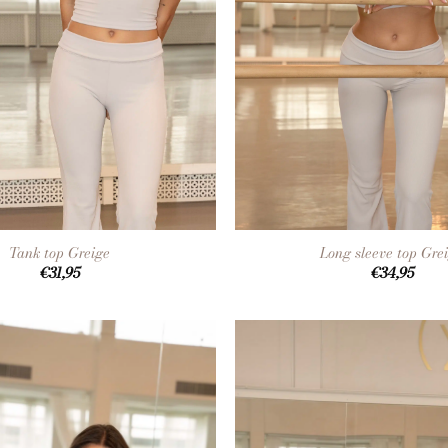
+
Tank top Greige
Long sleeve top Gre
€
31,95
€
34,95