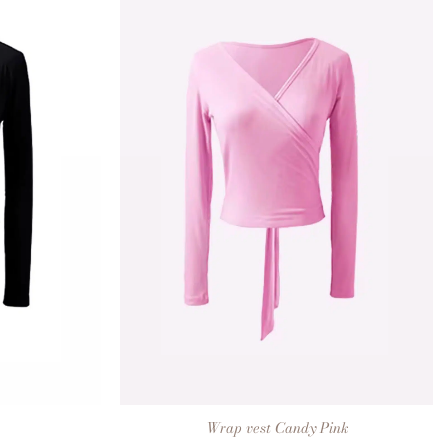
+
Wrap vest Candy Pink