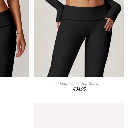
+
Long sleeve top Black
€
34,95