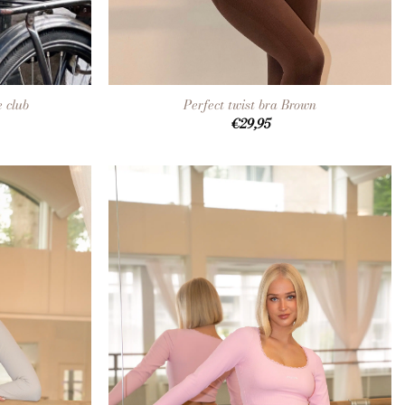
+
e club
Perfect twist bra Brown
€
29,95