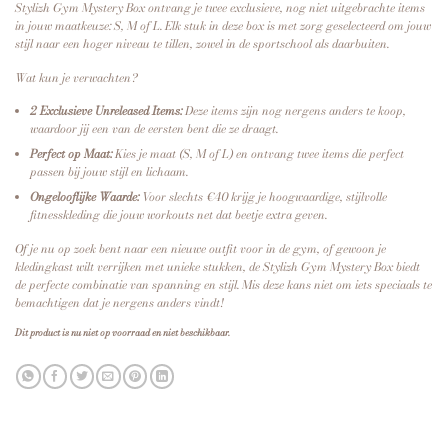
Stylizh Gym Mystery Box ontvang je twee exclusieve, nog niet uitgebrachte items
in jouw maatkeuze: S, M of L. Elk stuk in deze box is met zorg geselecteerd om jouw
stijl naar een hoger niveau te tillen, zowel in de sportschool als daarbuiten.
Wat kun je verwachten?
2 Exclusieve Unreleased Items:
Deze items zijn nog nergens anders te koop,
waardoor jij een van de eersten bent die ze draagt.
Perfect op Maat:
Kies je maat (S, M of L) en ontvang twee items die perfect
passen bij jouw stijl en lichaam.
Ongelooflijke Waarde:
Voor slechts €40 krijg je hoogwaardige, stijlvolle
fitnesskleding die jouw workouts net dat beetje extra geven.
Of je nu op zoek bent naar een nieuwe outfit voor in de gym, of gewoon je
kledingkast wilt verrijken met unieke stukken, de Stylizh Gym Mystery Box biedt
de perfecte combinatie van spanning en stijl. Mis deze kans niet om iets speciaals te
bemachtigen dat je nergens anders vindt!
Dit product is nu niet op voorraad en niet beschikbaar.