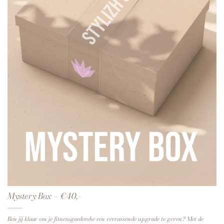
Mystery Box – €40,-
Ben jij klaar om je fitnessgarderobe een verrassende upgrade te geven? Met de